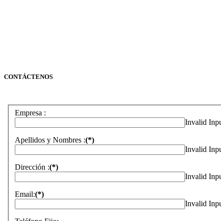
CONTÁCTENOS
Empresa :
Invalid Inp
Apellidos y Nombres :
(*)
Invalid Inp
Dirección :
(*)
Invalid Inp
Email:
(*)
Invalid Inp