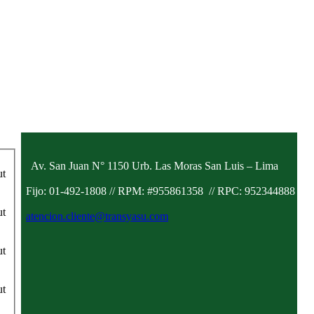
Av. San Juan N° 1150 Urb. Las Moras San Luis – Lima
ut
Fijo: 01-492-1808 // RPM: #955861358
// RPC: 952344888
ut
atencion.cliente@transyasu.com
ut
ut