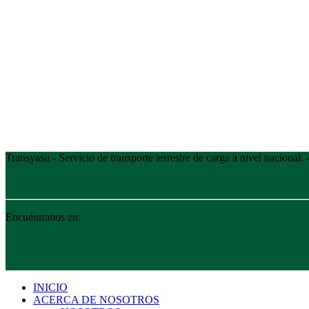
Transyasu - Servicio de transporte terrestre de carga a nivel nacional
Encuéntranos en:
INICIO
ACERCA DE NOSOTROS