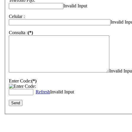
Teléfono Fijo:
Invalid Input
Celular :
Invalid Inp
Consulta :
(*)
Invalid Inpu
Enter Code:
(*)
Refresh
Invalid Input